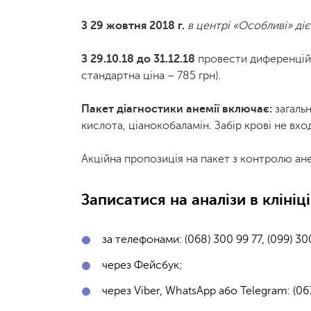
З 29 жовтня 2018 г.
в центрі «Особливі» діє
З 29.10.18 до 31.12.18
провести диференційн
стандартна ціна – 785 грн).
Пакет діагностики анемії включає:
загальн
кислота, ціанокобаламін. Забір крові не вход
Акційна пропозиція на пакет з контролю анемі
Записатися на аналізи в клініц
за телефонами: (068) 300 99 77, (099) 300
через Фейсбук;
через Viber, WhatsApp або Telegram: (067