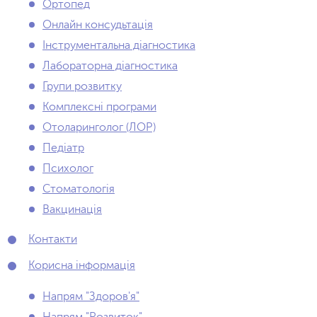
Ортопед
Онлайн консудьтація
Інструментальна діагностика
Лабораторна діагностика
Групи розвитку
Комплексні програми
Отоларинголог (ЛОР)
Педіатр
Психолог
Стоматологія
Вакцинація
Контакти
Корисна інформація
Напрям "Здоров'я"