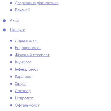
Дзеркальна діагностика
Вакансії
Акції
Послуги
Дерматолог
Ендокринолог
Фізичний терапевт
Імунолог
Інфекціоніст
Кардіолог
Хірург
Логопед
Невролог
Офтальмолог