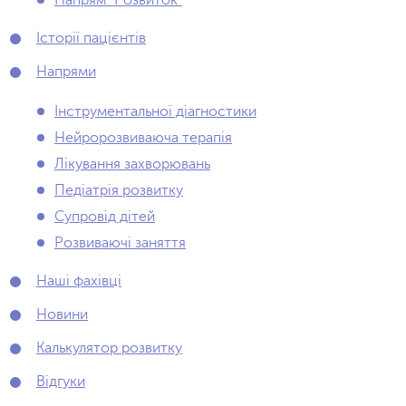
Напрям "Розвиток"
Історії пацієнтів
Напрями
Інструментальної діагностики
Нейророзвиваюча терапія
Лікування захворювань
Педіатрія розвитку
Супровід дітей
Розвиваючі заняття
Наші фахівці
Новини
Калькулятор розвитку
Відгуки