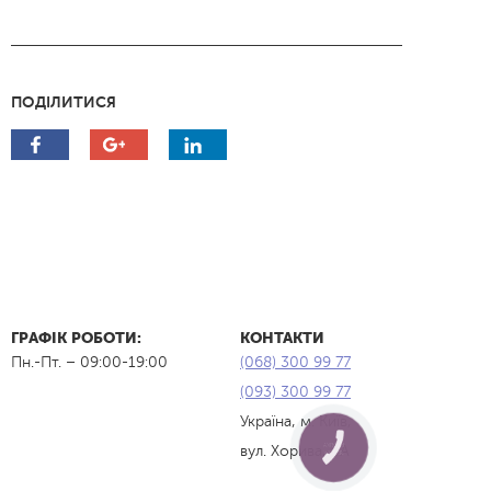
ПОДІЛИТИСЯ
ГРАФІК РОБОТИ:
КОНТАКТИ
Пн.-Пт. – 09:00-19:00
(068) 300 99 77
(093) 300 99 77
Україна, м. Київ,
КНОПКА
вул. Хорива, 3А
ЗВ'ЯЗКУ