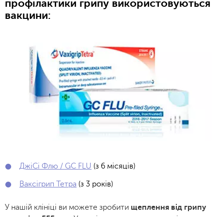
профілактики грипу використовуються
вакцини:
ДжіСі Флю / GC FLU
(з 6 місяців)
Ваксігрип Тетра
(з 3 років)
У нашій клініці ви можете зробити
щеплення від грипу