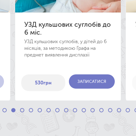
УЗД кульшових суглобів до
6 міс.
УЗД кульшових суглобів, у дітей до 6
місяців, за методикою Графа на
предмет виявлення дисплазії
ЗАПИСАТИСЯ
530
грн